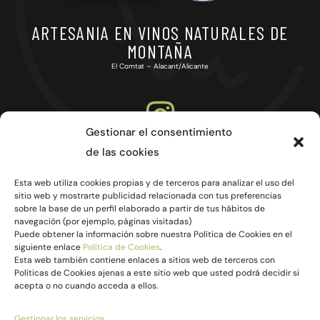
ARTESANIA EN VINOS NATURALES DE
MONTAÑA
El Comtat – Alacant/Alicante
Gestionar el consentimiento
de las cookies
Esta web utiliza cookies propias y de terceros para analizar el uso del
sitio web y mostrarte publicidad relacionada con tus preferencias
sobre la base de un perfil elaborado a partir de tus hábitos de
navegación (por ejemplo, páginas visitadas)
Puede obtener la información sobre nuestra Política de Cookies en el
Preguntas Frecuentes
siguiente enlace
Política de Cookies
.
Glosario de Términos
Esta web también contiene enlaces a sitios web de terceros con
Políticas de Cookies ajenas a este sitio web que usted podrá decidir si
acepta o no cuando acceda a ellos.
Aviso Legal
Política de Pivacidad
Gestionar los servicios